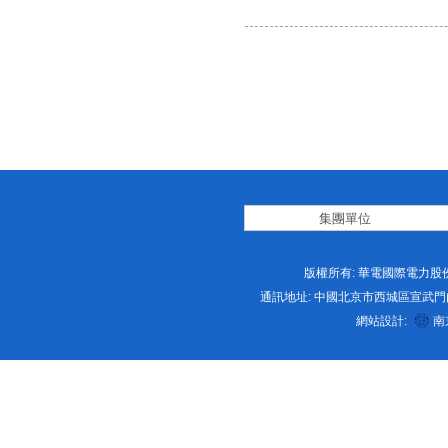
版權所有: 華電國際電力股份
通訊地址: 中國北京市西城區宣武門内大街2号 
網站設計:
南