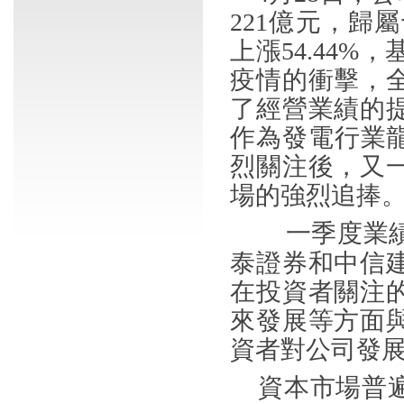
221
億元，歸屬
上漲
54.44%
，
疫情的衝擊，
了經營業績的
作為發電行業
烈關注後，又
場的強烈追捧
一季度業
泰證券和中信
在投資者關注
來發展等方面
資者對公司發
資本市場普