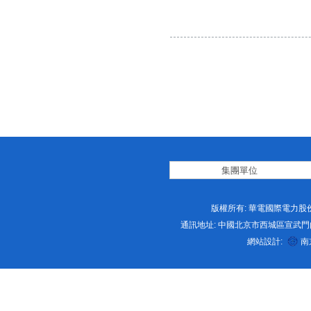
版權所有: 華電國際電力股份
通訊地址: 中國北京市西城區宣武門内大街2号 
網站設計:
南