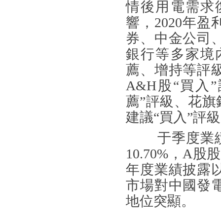
情後用電需求
響，
2020
年盈
券、中金公司
銀行等多家境
薦、增持等評
A&H
股“買入
薦”評級、花旗
建議“買入”評
于季度業
10.70%
，
A
股股
年度業績披露
市場對中國發
地位突顯。