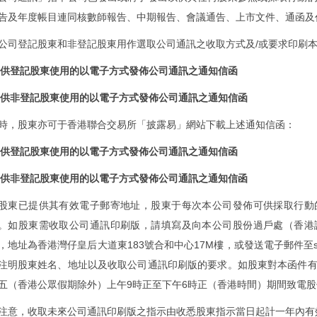
告及年度帳目連同核數師報告、中期報告、會議通告、上市文件、通函及
公司登記股東和非登記股東用作選取公司通訊之收取方式及/或要求印刷
 供登記股東使用的以電子方式發佈公司通訊之通知信函
 供非登記股東使用的以電子方式發佈公司通訊之通知信函
時，股東亦可于香港聯合交易所「披露易」網站下載上述通知信函：
 供登記股東使用的以電子方式發佈公司通訊之通知信函
 供非登記股東使用的以電子方式發佈公司通訊之通知信函
股東已提供其有效電子郵寄地址，股東于每次本公司發佈可供採取行動
。如股東需收取公司通訊印刷版，請填寫及向本公司股份過戶處（香港
，地址為香港灣仔皇后大道東183號合和中心17M樓，或發送電子郵件至sip.ecom
注明股東姓名、地址以及收取公司通訊印刷版的要求。如股東對本函件
五（香港公眾假期除外）上午9時正至下午6時正（香港時間）期間致電股份過戶處
注意，收取未來公司通訊印刷版之指示由收悉股東指示
當日起計一年內有