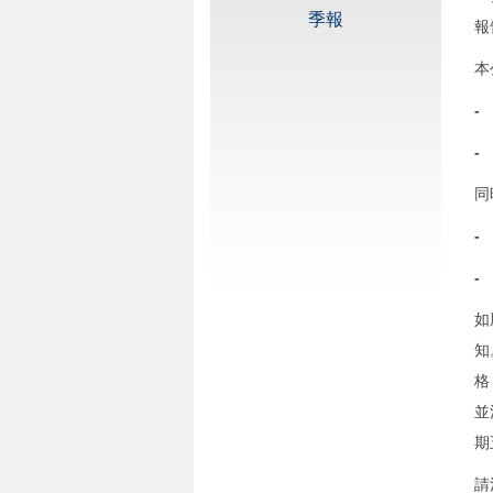
季報
報
本
-
-
同
-
-
如
知
格
並
期
請