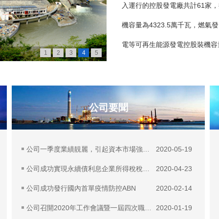
入運行的控股發電廠共計61家，
機容量為4323.5萬千瓦，燃氣
電等可再生能源發電控股裝機容量
1
2
3
4
5
公司要聞
公司一季度業績靚麗，引起資本市場強烈關注
2020-05-19
公司成功實現永續債利息企業所得稅稅前扣除
2020-04-23
公司成功發行國內首單疫情防控ABN
2020-02-14
公司召開2020年工作會議暨一屆四次職工大
2020-01-19