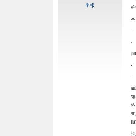
季報
報
本
-
-
同
-
-
如
知
格
並
期
請