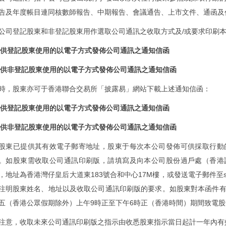
告及年度帳目連同核數師報告、中期報告、會議通告、上市文件、通函及
公司登記股東和非登記股東用作選取公司通訊之收取方式及/或要求印刷
 供登記股東使用的以電子方式發佈公司通訊之通知信函
 供非登記股東使用的以電子方式發佈公司通訊之通知信函
時，股東亦可于香港聯合交易所「披露易」網站下載上述通知信函：
 供登記股東使用的以電子方式發佈公司通訊之通知信函
 供非登記股東使用的以電子方式發佈公司通訊之通知信函
股東已提供其有效電子郵寄地址，股東于每次本公司發佈可供採取行動
。如股東需收取公司通訊印刷版，請填寫及向本公司股份過戶處（香港
，地址為香港灣仔皇后大道東183號合和中心17M樓，或發送電子郵件至sip.ecom
注明股東姓名、地址以及收取公司通訊印刷版的要求。如股東對本函件
五（香港公眾假期除外）上午9時正至下午6時正（香港時間）期間致電股份過戶處
注意，收取未來公司通訊印刷版之指示由收悉股東指示
當日起計一年內有