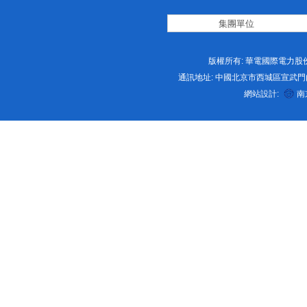
版權所有: 華電國際電力股份
通訊地址: 中國北京市西城區宣武門内大街2号 
網站設計:
南